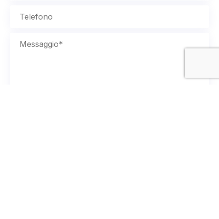
Prendi appuntamento
Accetto i termini e condizioni della policy
privacy.
Leggi l’informativa completa qui.