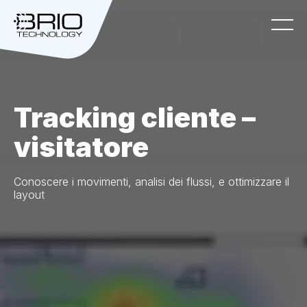
Main
Navigation
Tracking cliente –
Home
visitatore
Settori
Conoscere i movimenti, analisi dei flussi, e ottimizzare il
layout
Soluzioni
Servizi
Easy tester