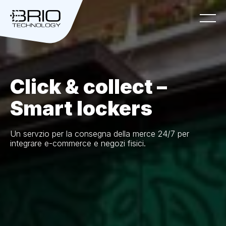
Main
Navigation
Click & collect –
Home
Smart lockers
Settori
Un servzio per la consegna della merce 24/7 per
integrare e-commerce e negozi fisici.
Soluzioni
Servizi
Easy tester